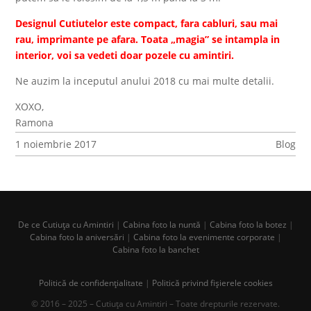
Designul Cutiutelor este compact, fara cabluri, sau mai
rau, imprimante pe afara. Toata „magia” se intampla in
interior, voi sa vedeti doar pozele cu amintiri.
Ne auzim la inceputul anului 2018 cu mai multe detalii.
XOXO,
Ramona
1 noiembrie 2017
Blog
De ce Cutiuța cu Amintiri
|
Cabina foto la nuntă
|
Cabina foto la botez
|
Cabina foto la aniversări
|
Cabina foto la evenimente corporate
|
Cabina foto la banchet
Politică de confidențialitate
|
Politică privind fișierele cookies
© 2016 – 2025 – Cutiuța cu Amintiri – Toate drepturile rezervate.