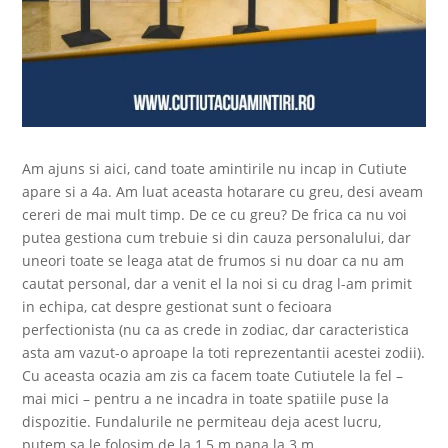
Am ajuns si aici, cand toate amintirile nu incap in Cutiute
apare si a 4a. Am luat aceasta hotarare cu greu, desi aveam
cereri de mai mult timp. De ce cu greu? De frica ca nu voi
putea gestiona cum trebuie si din cauza personalului, dar
uneori toate se leaga atat de frumos si nu doar ca nu am
cautat personal, dar a venit el la noi si cu drag l-am primit
in echipa, cat despre gestionat sunt o fecioara
perfectionista (nu ca as crede in zodiac, dar caracteristica
asta am vazut-o aproape la toti reprezentantii acestei zodii).
Cu aceasta ocazia am zis ca facem toate Cutiutele la fel –
mai mici – pentru a ne incadra in toate spatiile puse la
dispozitie. Fundalurile ne permiteau deja acest lucru,
putem sa le folosim de la 1,5 m pana la 3 m.