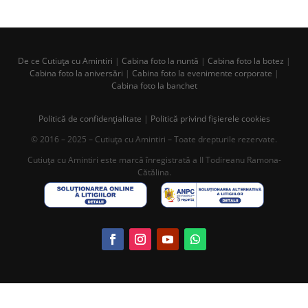
De ce Cutiuța cu Amintiri
|
Cabina foto la nuntă
|
Cabina foto la botez
|
Cabina foto la aniversări
|
Cabina foto la evenimente corporate
|
Cabina foto la banchet
Politică de confidențialitate
|
Politică privind fișierele cookies
© 2016 – 2025 – Cutiuța cu Amintiri – Toate drepturile rezervate.
Cutiuța cu Amintiri este marcă înregistrată a II Todireanu Ramona-
Cătălina.