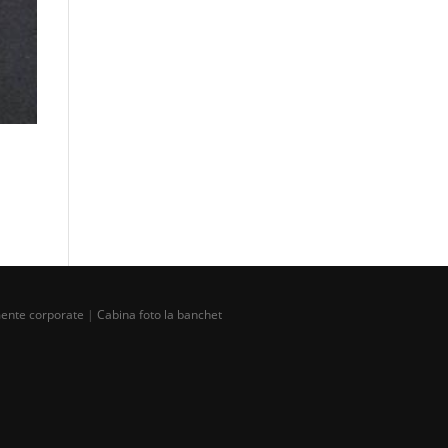
mente corporate
|
Cabina foto la banchet