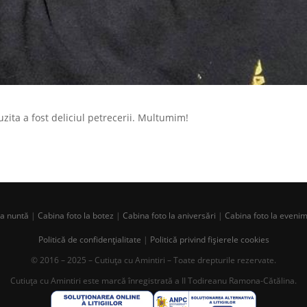
zita a fost deliciul petrecerii. Multumim!
la nuntă
|
Cabina foto la botez
|
Cabina foto la aniversări
|
Cabina foto la eveni
Politică de confidențialitate
|
Politică privind fișierele cookies
© 2016 – 2025 – Cutiuța cu Amintiri – Toate drepturile rezervate.
Cutiuța cu Amintiri este marcă înregistrată a II Todireanu Ramona-Cătălina.