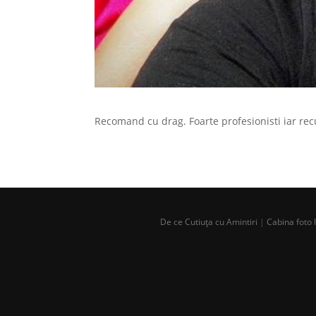
Recomand cu drag. Foarte profesionisti iar recu
De ce Cutiuța cu Amintiri
|
Cabina foto 