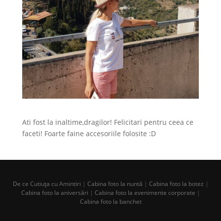
Ati fost la inaltime,dragilor! Felicitari pentru ceea ce
faceti! Foarte faine accesoriile folosite :D
De ce Cutiuța cu Amintiri
|
Cabina foto la nuntă
|
Cabina foto la botez
|
Cabina foto la aniversări
|
Cabina foto la evenimente corporate
|
Cabina foto la banchet