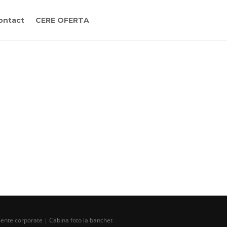
ontact
CERE OFERTA
mente corporate
|
Cabina foto la banchet