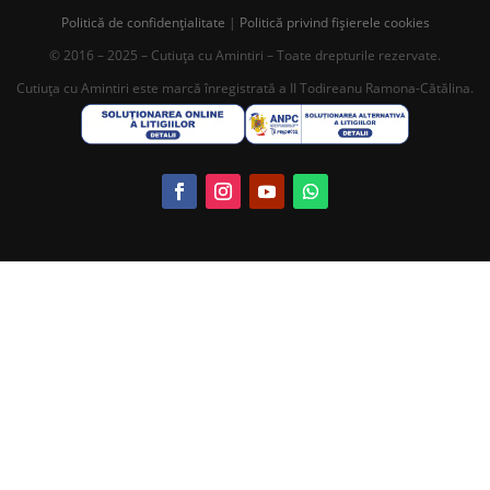
Politică de confidențialitate
|
Politică privind fișierele cookies
© 2016 – 2025 – Cutiuța cu Amintiri – Toate drepturile rezervate.
Cutiuța cu Amintiri este marcă înregistrată a II Todireanu Ramona-Cătălina.