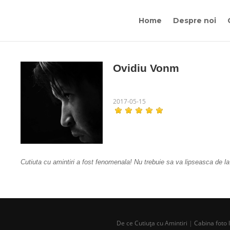
Home
Despre noi
Ovidiu Vonm
2017-05-15
Cutiuta cu amintiri a fost fenomenala! Nu trebuie sa va lipseasca de l
De ce Cutiuța cu Amintiri
|
Cabina foto 