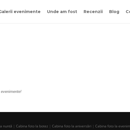
Galerii evenimente
Unde am fost
Recenzii
Blog
C
a evenimente!
la nuntă
|
Cabina foto la botez
|
Cabina foto la aniversări
|
Cabina foto la eveni