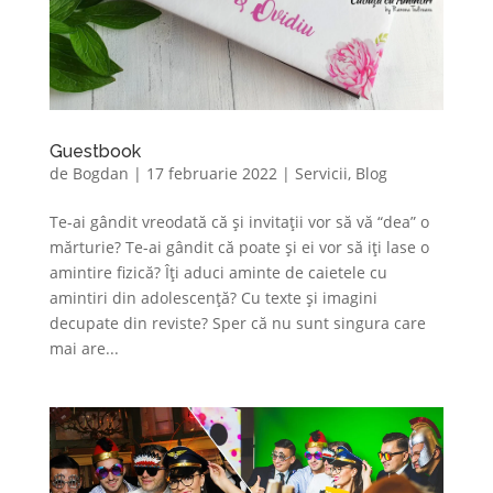
Guestbook
de
Bogdan
|
17 februarie 2022
|
Servicii
,
Blog
Te-ai gândit vreodată că și invitații vor să vă “dea” o
mărturie? Te-ai gândit că poate și ei vor să iți lase o
amintire fizică? Îți aduci aminte de caietele cu
amintiri din adolescență? Cu texte și imagini
decupate din reviste? Sper că nu sunt singura care
mai are...