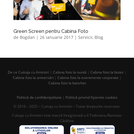
Green Screen pentru Cabina Foto
de
Bogdan
|
26 ianuarie 2017
|
Servicii
,
Blog
De ce Cutiuța cu Amintiri
|
Cabina foto la nuntă
|
Cabina foto la botez
|
Cabina foto la aniversări
|
Cabina foto la evenimente corporate
|
Cabina foto la banchet
Politică de confidențialitate
|
Politică privind fișierele cookies
© 2016 – 2025 – Cutiuța cu Amintiri – Toate drepturile rezervate.
Cutiuța cu Amintiri este marcă înregistrată a II Todireanu Ramona-
Cătălina.